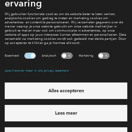
worden.
Inloggen
Lees het magazine
Heb je een vraag en wil je direct antwoord? Bel ons op
088
71 22 157
6 dagen per week beschikbaar (behalve tijdens
feestdagen)
vandaag gesloten, maandag zijn we vanaf
09:00 uur weer
bereikbaar
via telefoon