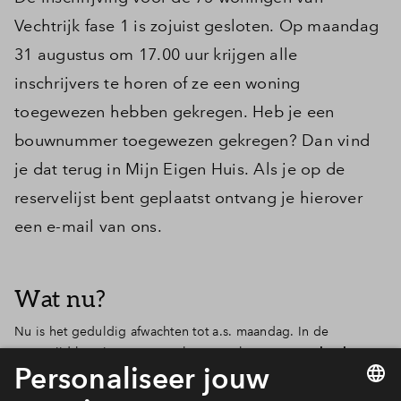
Vechtrijk fase 1 is zojuist gesloten. Op maandag
31 augustus om 17.00 uur krijgen alle
inschrijvers te horen of ze een woning
toegewezen hebben gekregen. Heb je een
bouwnummer toegewezen gekregen? Dan vind
je dat terug in Mijn Eigen Huis. Als je op de
reservelijst bent geplaatst ontvang je hierover
een e-mail van ons.
Wat nu?
Nu is het geduldig afwachten tot a.s. maandag. In de
tussentijd lees je meer over het vervolgproces van
het kopen
van een woning
. Ook kun je alvast dromen over hoe jij je
nieuwe woning gaat inrichten of welke kleur de muren