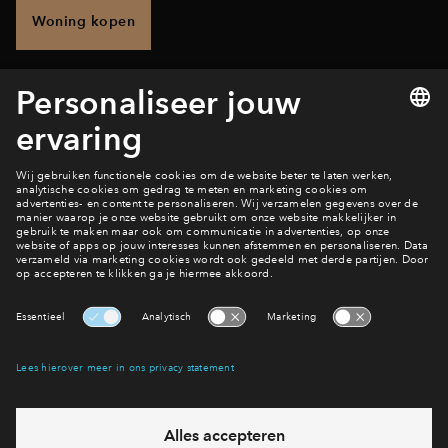
Woning kopen
Interesse? Meld je dan snel aan
Hiermee blijf je op de hoogte van het belangrijkste nieuws en
eventuele projecten
Ja, ik wil mij aanmelden
Heb je een vraag en wil je direct antwoord? Bel ons op
088
71 22 157
6 dagen per week beschikbaar (behalve tijdens
feestdagen)
vandaag gesloten, zaterdag zijn we vanaf
10:00 uur weer