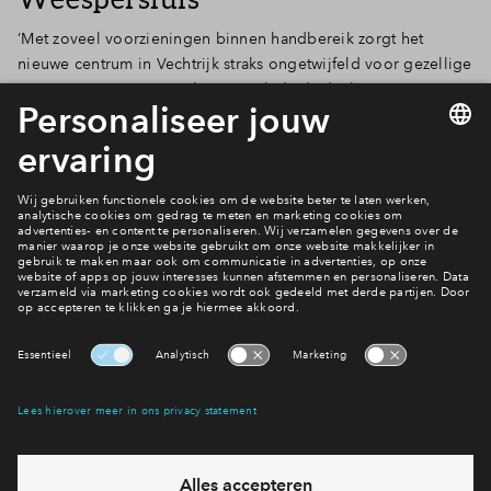
‘Met zoveel voorzieningen binnen handbereik zorgt het
nieuwe centrum in Vechtrijk straks ongetwijfeld voor gezellige
reuring. Op onze vraag hoe Patrick denkt dat het centrum er
over 5 jaar uitziet, hoeft hij niet lang na te denken. ‘Dan is hier
écht volop leven en gezelligheid. Aan de kwaliteit van het
ontwerp zal het niet liggen,’ sluit hij lachend af.
Benieuwd naar de woningen?
Bekijk het aanbod
Interesse? Meld je dan snel aan
Hiermee blijf je op de hoogte van het belangrijkste nieuws en
eventuele projecten