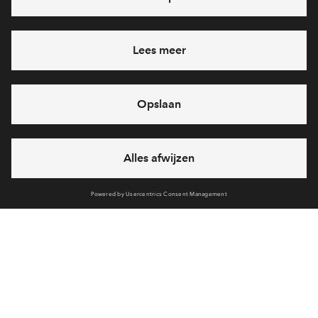
Ja, ik wil mij aanmelden
Heb je een vraag en wil je direct antwoord? Bel ons op
088
71 22 157
6 dagen per week beschikbaar (behalve tijdens
feestdagen)
vandaag gesloten, zaterdag zijn we vanaf
10:00 uur weer
bereikbaar
via chat en telefoon
Cookies
Over BPD
Disclaimer
Privacy statement