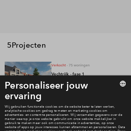
5
Projecten
verkocht
- 75
woningen
Vechtrijk - fase 1
116 - 197
m²
verkocht
- 69
woningen
Vechtrijk 3A1
95 - 181
m²