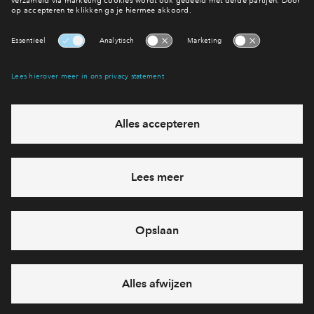
Inloggen
verkocht
- 11
woningen
Vechtrijk 3A1 - appartementen
53 - 70
m²
verkocht
- 12
woningen
Vechtrijk 3A1 fase 2
95 - 167
m²
verkocht
- 76
woningen
Vechtrijk XAB1
114 - 246
m²