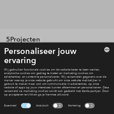
5
Projecten
verkocht
- 75
woningen
Vechtrijk - fase 1
116 - 197
m²
verkocht
- 69
woningen
Vechtrijk 3A1
95 - 181
m²