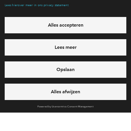
Inloggen
verkocht
- 11
woningen
Vechtrijk 3A1 - appartementen
53 - 70
m²
verkocht
- 12
woningen
Vechtrijk 3A1 fase 2
95 - 167
m²
verkocht
- 76
woningen
Vechtrijk XAB1
114 - 246
m²