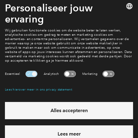
stap gezet in de realisatie van Weespersluis. De volgende fase
Inloggen
van Lanenrijk start in april wanneer 73 bijzondere Herenhuizen
en 2 onder 1 kapwoningen in verkoop gaan.
Contact
Interesse? Meld je dan snel aan
Hiermee blijf je op de hoogte van het belangrijkste nieuws en
eventuele projecten
Ja, ik wil mij aanmelden
Heb je een vraag en wil je direct antwoord? Bel ons op
088