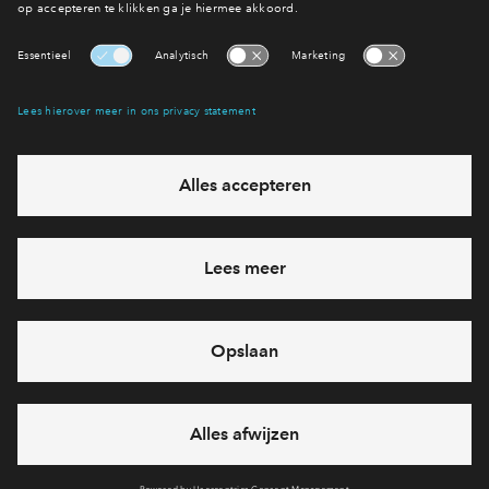
Bekijk het aanbod
Interesse? Meld je dan snel aan
Hiermee blijf je op de hoogte van het belangrijkste nieuws en
eventuele projecten
Ja, ik wil mij aanmelden
Heb je een vraag en wil je direct antwoord? Bel ons op
088
71 22 157
6 dagen per week beschikbaar (behalve tijdens
feestdagen)
vandaag van
09:00 - 18:00 uur
via chat en telefoon