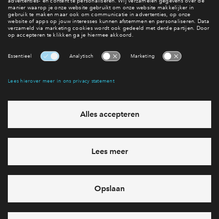
eventuele projecten
Ja, ik wil mij aanmelden
Heb je een vraag en wil je direct antwoord? Bel ons op
088
71 22 157
6 dagen per week beschikbaar (behalve tijdens
feestdagen)
vandaag van
09:00 - 18:00 uur
via chat en telefoon
Cookies
Over BPD
Disclaimer