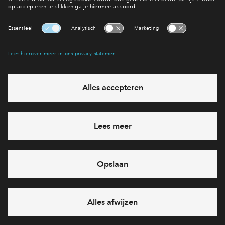
Interesse? Meld je dan snel aan
Hiermee blijf je op de hoogte van het belangrijkste nieuws en
eventuele projecten
Ja, ik wil mij aanmelden
Heb je een vraag en wil je direct antwoord? Bel ons op
088
71 22 157
6 dagen per week beschikbaar (behalve tijdens
feestdagen)
vandaag gesloten, zaterdag zijn we vanaf
10:00 uur weer
bereikbaar
via chat en telefoon