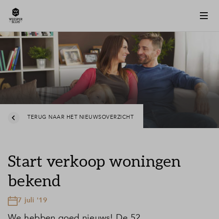
TERUG NAAR HET NIEUWSOVERZICHT
Start verkoop woningen
bekend
7 juli '19
We hebben goed nieuws! De 52