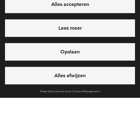
Ja, ik wil mij aanmelden
Heb je een vraag en wil je direct antwoord? Bel ons op
088
71 22 157
6 dagen per week beschikbaar (behalve tijdens
feestdagen)
vandaag gesloten, zaterdag zijn we vanaf
10:00 uur weer
bereikbaar
via chat en telefoon
Cookies
Over BPD
Disclaimer
Privacy statement