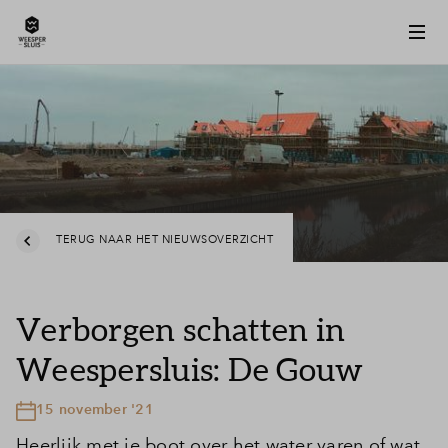
TERUG NAAR HET NIEUWSOVERZICHT
Verborgen schatten in
Weespersluis: De Gouw
15 november '21
Heerlijk met je boot over het water varen of wat