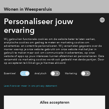
Wonen in Weespersluis
Wil jij ook in Weespersluis wonen? Het volgende plan dat in
verkoop gaat, is Waterrijk 5A1. Schrijf je in voor dit project en
blijf op de hoogte van de laatste stand van zaken.
Een woning kopen?
Lees meer informatie
Heb je een vraag en wil je direct antwoord? Bel ons op
088
71 22 157
6 dagen per week beschikbaar (behalve tijdens
feestdagen)
vandaag gesloten, maandag zijn we vanaf
09:00 uur weer