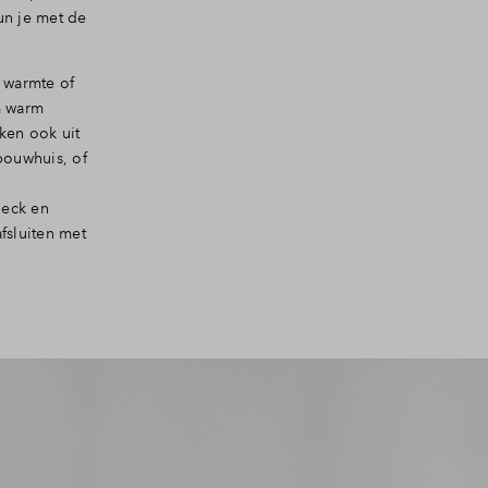
un je met de
 warmte of
m warm
ken ook uit
bouwhuis, of
heck en
fsluiten met