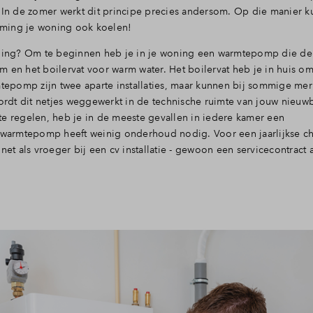
. In de zomer werkt dit principe precies andersom. Op die manier k
ing je woning ook koelen!
ing? Om te beginnen heb je in je woning een warmtepomp die de
m en het boilervat voor warm water. Het boilervat heb je in huis o
mtepomp zijn twee aparte installaties, maar kunnen bij sommige mer
wordt dit netjes weggewerkt in de technische ruimte van jouw nieuw
te regelen, heb je in de meeste gevallen in iedere kamer een
warmtepomp heeft weinig onderhoud nodig. Voor een jaarlijkse c
 als vroeger bij een cv installatie - gewoon een servicecontract a