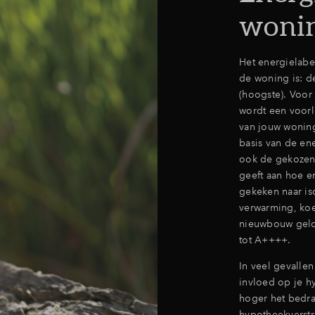
woni
Het energielabe
de woning is: d
(hoogste). Voo
wordt een voorl
van jouw woning 
basis van de en
ook de gekozen
geeft aan hoe e
gekeken naar iso
verwarming, koe
nieuwbouw geld
tot A++++.
In veel gevalle
invloed op je h
hoger het bedrag
hypotheekverstr