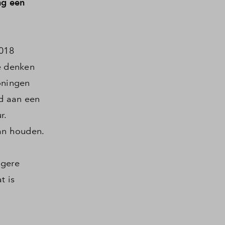
ng een
018
e denken
oningen
ld aan een
r.
an houden.
agere
t is