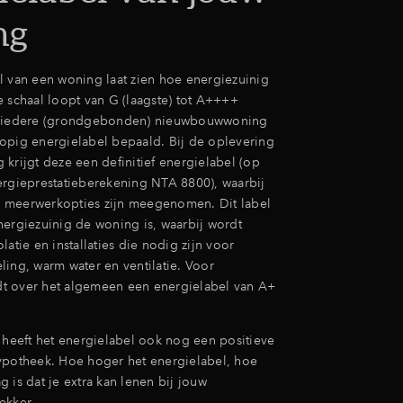
ng
l van een woning laat zien hoe energiezuinig
e schaal loopt van G (laagste) tot A++++
r iedere (grondgebonden) nieuwbouwwoning
opig energielabel bepaald. Bij de oplevering
krijgt deze een definitief energielabel (op
ergieprestatieberekening NTA 8800), waarbij
 meerwerkopties zijn meegenomen. Dit label
nergiezuinig de woning is, waarbij wordt
latie en installaties die nodig zijn voor
ling, warm water en ventilatie. Voor
t over het algemeen een energielabel van A+
n heeft het energielabel ook nog een positieve
ypotheek. Hoe hoger het energielabel, hoe
 is dat je extra kan lenen bij jouw
ekker.