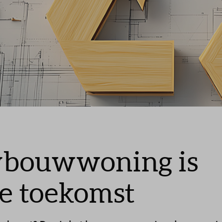
Leeswijzer
Veelgestelde vragen
bouwwoning is
de toekomst