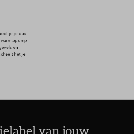
oef je je dus
en warmtepomp
gevels en
scheelt het je
ielabel van jouw