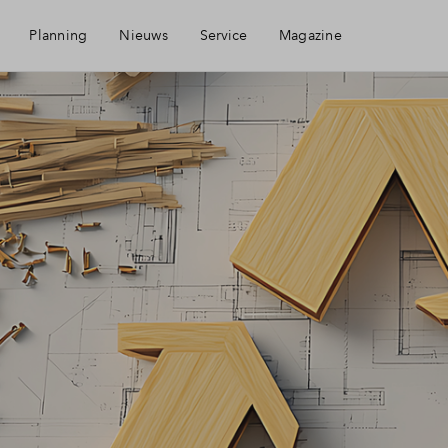
Planning
Nieuws
Service
Magazine
Mijn Eigen Huis
Financiering
Financiele check
Woning kopen
Toewijzing