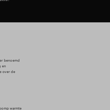
der benoemd
g en
e over de
epomp warmte