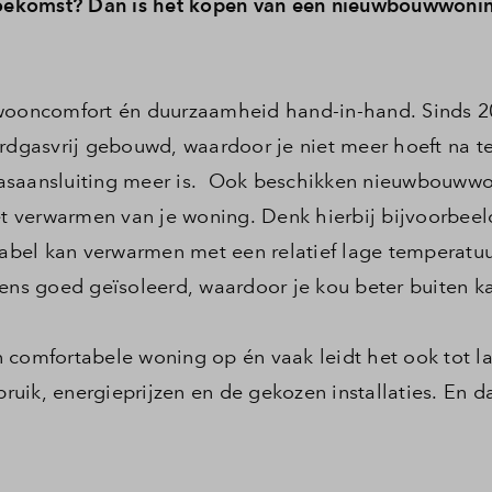
 toekomst? Dan is het kopen van een nieuwbouwwoni
ooncomfort én duurzaamheid hand-in-hand. Sinds 2
dgasvrij gebouwd, waardoor je niet meer hoeft na t
gasaansluiting meer is. Ook beschikken nieuwbouww
het verwarmen van je woning. Denk hierbij bijvoorbee
bel kan verwarmen met een relatief lage temperatuu
ns goed geïsoleerd, waardoor je kou beter buiten k
 comfortabele woning op én vaak leidt het ook tot l
bruik, energieprijzen en de gekozen installaties. En da