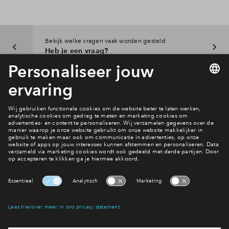
Inloggen
Bekijk welke vragen vaak worden gesteld
Heb je een vraag?
Interesse? Meld je dan snel aan
Hiermee blijf je op de hoogte van het belangrijkste nieuws en
eventuele projecten
Ja, ik wil mij aanmelden
Heb je een vraag en wil je direct antwoord? Bel ons op
088
71 22 157
6 dagen per week beschikbaar (behalve tijdens
feestdagen)