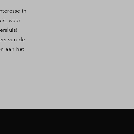
nteresse in
uis, waar
rsluis!
ers van de
en aan het