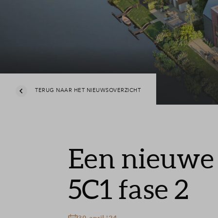
TERUG NAAR HET NIEUWSOVERZICHT
Een nieuwe 
5C1 fase 2
30 april '24