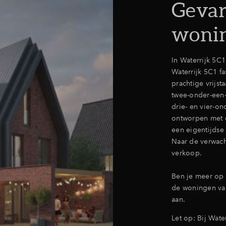
Gevar
woni
In Waterrijk 5C1
Waterrijk 5C1 f
prachtige vrijst
twee-onder-een-
drie- en vier-o
ontworpen met o
een eigentijdse 
Naar de verwac
verkoop.
Ben je meer op 
de woningen v
aan.
Let op: Bij Wat