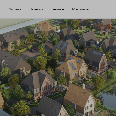
Planning
Nieuws
Service
Magazine
Mijn Eigen Huis
Financiering
Financiele check
Woning kopen
Toewijzing