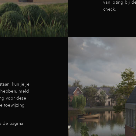
van loting bij d
check.
taan, kun je je
e hebben, meld
ng voor deze
e toewijzing
op de pagina