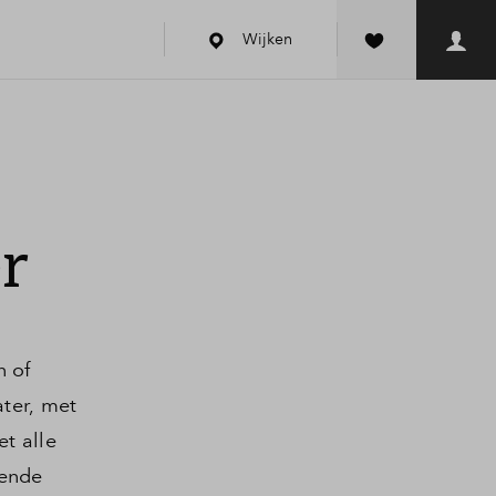
Wijken
r
n of
ater, met
t alle
lende