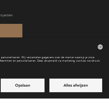
rojecten
57
aar