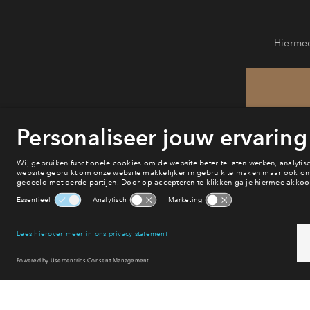
Hiermee
He
va