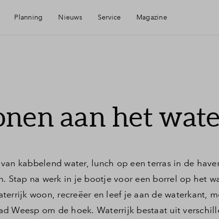
Planning
Nieuws
Service
Magazine
Mijn Eigen Huis
Financiering
onen aan het wate
Financiele check
Woning kopen
van kabbelend water, lunch op een terras in de have
. Stap na werk in je bootje voor een borrel op het w
Toewijzing
errijk woon, recreëer en leef je aan de waterkant, me
ad Weesp om de hoek. Waterrijk bestaat uit verschil