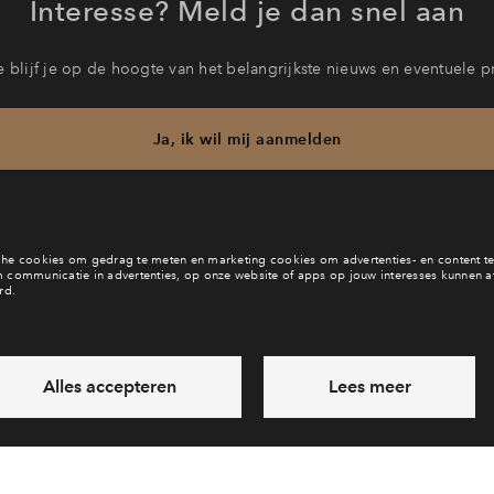
Interesse? Meld je dan snel aan
 blijf je op de hoogte van het belangrijkste nieuws en eventuele p
Ja, ik wil mij aanmelden
b je een vraag en wil je direct antwoord? Bel ons op
088 71 22 1
6 dagen per week beschikbaar (behalve tijdens feestdagen)
ndaag gesloten, zaterdag zijn we vanaf
10:00 uur weer bereikb
via chat en telefoon