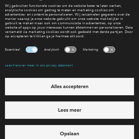
Wat is een financiële check precies?
Lees er meer over
Interesse? Meld je dan snel aan
Hiermee blijf je op de hoogte van het belangrijkste nieuws en
eventuele projecten
Ja, ik wil mij aanmelden
Heb je een vraag en wil je direct antwoord? Bel ons op
088
71 22 157
6 dagen per week beschikbaar (behalve tijdens