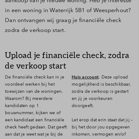
aankoop van je nieuwe woning. Heb je interesse
in een woning in Waterrijk 5B1 of Weesperhout?
Dan ontvangen wij graag je financiële check
zodra de verkoop start.
Upload je financiële check, zodra
de verkoop start
De financiële check kan in je
Huis account
. Deze upload
voordeel werken bij het
mogelijkheid is beschikbaar,
toewijzen van de woningen.
zodra de verkoop is gestart
Waarom? Bij meerdere
en jij je voorkeuren
kandidaten op 1
doorgeeft.
bouwnummer, kijken we of
een kandidaat een financiële
Let erop dat erin staat dat jij –
check heeft gedaan. Dat geeft
bij het door jou opgegeven
aan dat je weet wat je bij de
inkomen, vermogen en/of