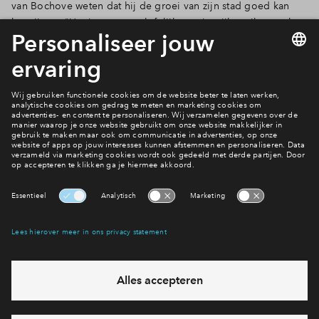
van Bochove weten dat hij de groei van zijn stad goed kan
Inloggen
begrijpen: "Het is een ongelofelijk mooie wijk en ik spreek
mensen die daar met heel veel plezier wonen. Veel mensen
erkennen en herkennen de kwaliteit en ligging van deze
regio."
Bekijk de woningconfigurator
Benieuwd hoe Lanenrijk eruit komt te zien?
Interesse? Meld je dan snel aan
Hiermee blijf je op de hoogte van het belangrijkste nieuws en
eventuele projecten
Ja, ik wil mij aanmelden