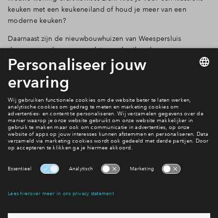
keuken met een keukeneiland of houd je meer van een
moderne keuken?
Daarnaast zijn de nieuwbouwhuizen van Weespersluis
duurzaam onder meer omdat ze gebruik maken van
zonnepanelen en
een warmtepomp.
De woningen worden
gasloos
en dat heeft zo zijn voordelen. Duurzaamheid is
belangrijk en krijgt in Weespersluis veel aandacht.
Lees over de verschillende wijken
Is Weespersluis wat voor jou?
Interesse? Meld je dan snel aan
Hiermee blijf je op de hoogte van het belangrijkste nieuws en
eventuele projecten