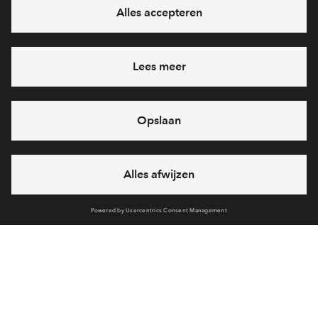
Ja, ik wil mij aanmelden
Heb je een vraag en wil je direct antwoord? Bel ons op
088
71 22 157
6 dagen per week beschikbaar (behalve tijdens
feestdagen)
vandaag gesloten, maandag zijn we vanaf
09:00 uur weer
bereikbaar
via telefoon
Cookies
Over BPD
Disclaimer
Privacy statement