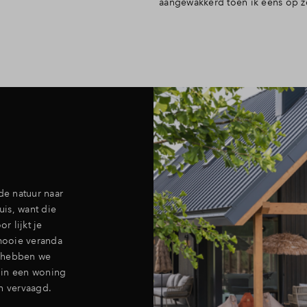
aangewakkerd toen ik eens op z
e natuur naar
is, want die
 lijkt je
mooie veranda
e hebben we
 in een woning
n vervaagd.