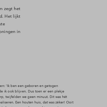
m zegt het
 Het lijkt
ste
oningen in
llen: ‘Ik ben een geboren en getogen
e ik ook blijven. Dus toen er een plekje
rp, twijfelden we geen minuut. Dit was hét
liseren. Een houten huis, dat was zéker! Ooit