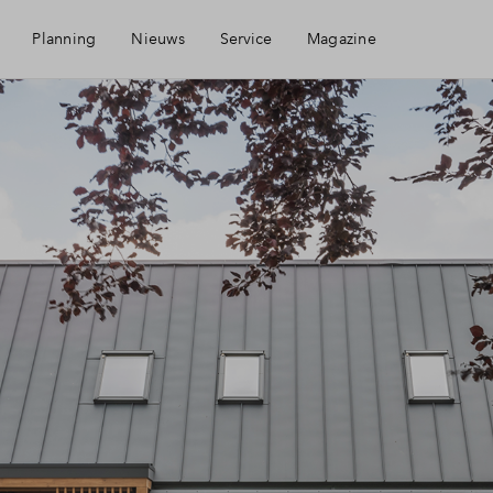
Planning
Nieuws
Service
Magazine
Mijn Eigen Huis
Financiering
Financiele check
Woning kopen
Toewijzing