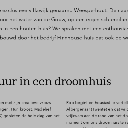
e exclusieve villawijk genaamd Weesperhout. De naa
oor het water van de Gouw, op een eigen schiereiland.
n in een houten huis? We spraken met een enthousia
ouwd door het bedrijf Finnhouse-huis dat ook de w
ur in een droomhuis
en met zijn creatieve vrouw
Rob begint enthousiast te verte
rgen. Hun kroost, Madelief
Albergenaar (Twente) en dat wild
5) genieten de hele dag van het
vrijkwam aan de rand van het do
moment om ons droomhuis te rea