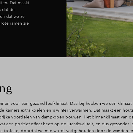
iten. Dat maakt
s dat de
en dat we ze
rote ramen zie
ng
nnen voor een gezond leefklimaat. Daarbij hebben we een klimaatin
e kamers extra koelen en ’s winter verwarmen. Dat maakt een houten
angrijke voordelen van damp-open bouwen. Het binnenklimaat van d
t een positief effect heeft op de luchtkwaliteit, en dus gezonder is
 isolatie, doordat warmte wordt vastgehouden door de wanden en