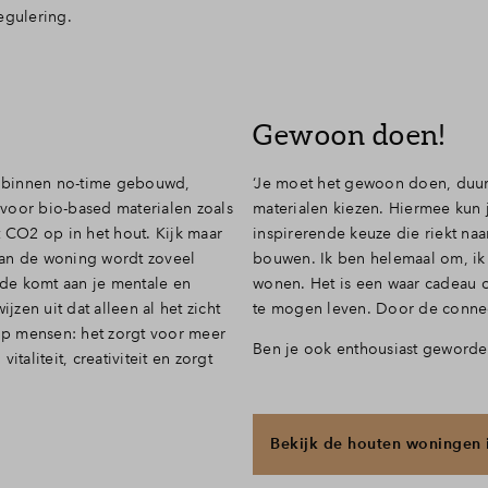
egulering.
Gewoon doen!
dt binnen no-time gebouwd,
‘Je moet het gewoon doen, duu
voor bio-based materialen zoals
materialen kiezen. Hiermee kun 
at CO2 op in het hout. Kijk maar
inspirerende keuze die riekt naar
van de woning wordt zoveel
bouwen. Ik ben helemaal om, ik 
de komt aan je mentale en
wonen. Het is een waar cadeau 
zen uit dat alleen al het zicht
te mogen leven. Door de connect
 op mensen: het zorgt voor meer
Ben je ook enthousiast geword
taliteit, creativiteit en zorgt
Bekijk de houten woningen