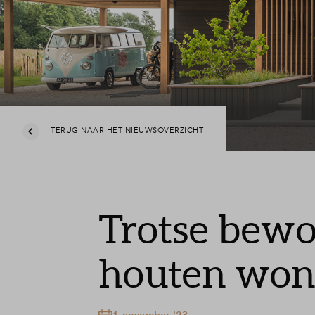
TERUG NAAR HET NIEUWSOVERZICHT
Trotse bewo
houten won
1 november '23