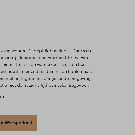
rzaam wonen…’, roept Rob meteen. ‘Duurzame
je voor je kinderen een voorbeeld zijn.’ Een
 meer. ‘Het is een ware expertise, zo’n huis
wil nooit meer anders dan in een houten huis
om met mijn gezin in zo’n gezonde omgeving
ie met de natuur altijd een vakantiegevoel.’
en?
 in Weesperhout