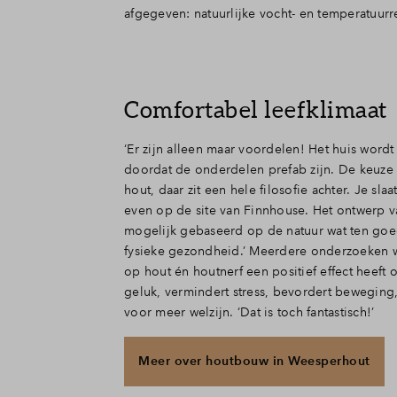
afgegeven: natuurlijke vocht- en temperatuurr
Comfortabel leefklimaat
‘Er zijn alleen maar voordelen! Het huis wor
doordat de onderdelen prefab zijn. De keuze 
hout, daar zit een hele filosofie achter. Je sla
even op de site van Finnhouse. Het ontwerp 
mogelijk gebaseerd op de natuur wat ten goe
fysieke gezondheid.’ Meerdere onderzoeken wij
op hout én houtnerf een positief effect heeft
geluk, vermindert stress, bevordert beweging, vi
voor meer welzijn. ‘Dat is toch fantastisch!’
Meer over houtbouw in Weesperhout