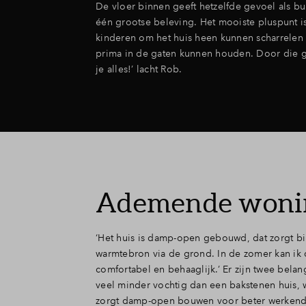
De vloer binnen geeft hetzelfde gevoel als bu
één grootse beleving. Het mooiste pluspunt i
kinderen om het huis heen kunnen scharrelen 
prima in de gaten kunnen houden. Door die g
je alles!’ lacht Rob.
Ademende woni
‘Het huis is damp-open gebouwd, dat zorgt bi
warmtebron via de grond. In de zomer kan ik d
comfortabel en behaaglijk.’ Er zijn twee bel
veel minder vochtig dan een bakstenen huis, wa
zorgt damp-open bouwen voor beter werkende