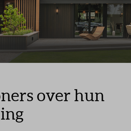
Leeswijzer
Veelgestelde vragen
ners over hun
ing