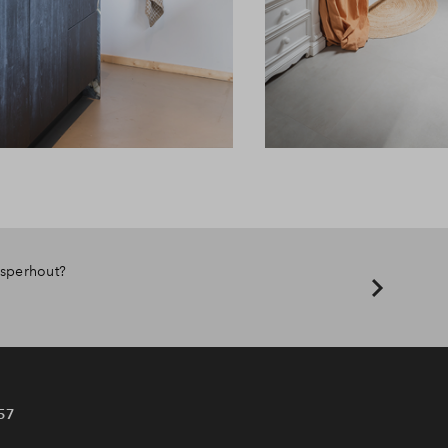
sperhout?
57